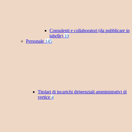
Consulenti e collaboratori (da pubblicare in
tabelle)
10
Personale
145
Titolari di incarichi dirigenziali amministrativi di
vertice
4