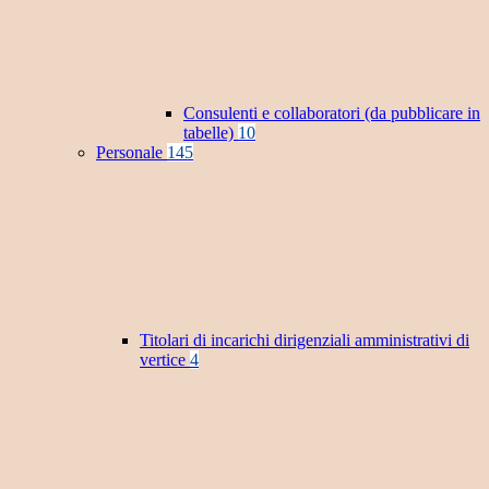
Consulenti e collaboratori (da pubblicare in
tabelle)
10
Personale
145
Titolari di incarichi dirigenziali amministrativi di
vertice
4