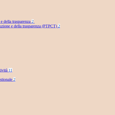
 e della trasparenza
2
rruzione e della trasparenza (PTPCT)
2
tività
11
stionale
2