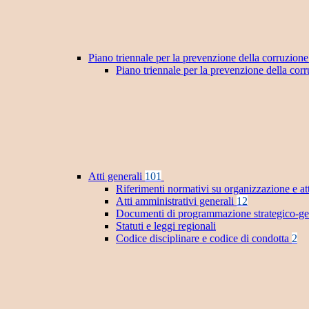
Piano triennale per la prevenzione della corruzione
Piano triennale per la prevenzione della co
Atti generali
101
Riferimenti normativi su organizzazione e at
Atti amministrativi generali
12
Documenti di programmazione strategico-ge
Statuti e leggi regionali
Codice disciplinare e codice di condotta
2