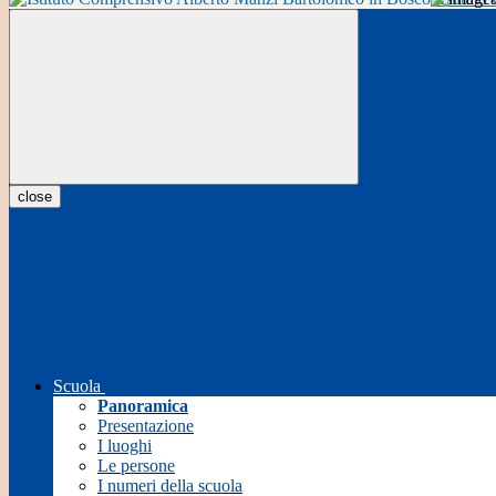
close
Scuola
Panoramica
Presentazione
I luoghi
Le persone
I numeri della scuola