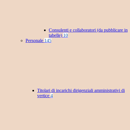
Consulenti e collaboratori (da pubblicare in
tabelle)
10
Personale
145
Titolari di incarichi dirigenziali amministrativi di
vertice
4