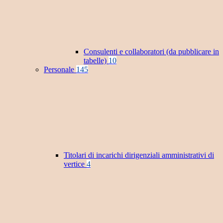
Consulenti e collaboratori (da pubblicare in
tabelle)
10
Personale
145
Titolari di incarichi dirigenziali amministrativi di
vertice
4