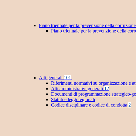
Piano triennale per la prevenzione della corruzione
Piano triennale per la prevenzione della co
Atti generali
101
Riferimenti normativi su organizzazione e at
Atti amministrativi generali
12
Documenti di programmazione strategico-ge
Statuti e leggi regionali
Codice disciplinare e codice di condotta
2