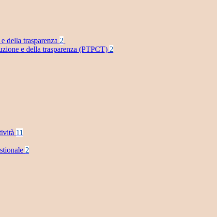
 e della trasparenza
2
rruzione e della trasparenza (PTPCT)
2
tività
11
stionale
2