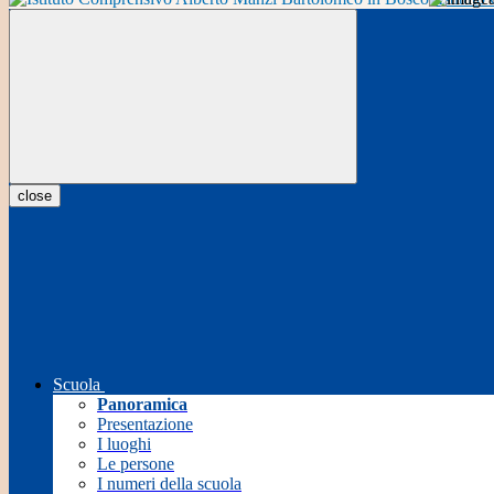
close
Scuola
Panoramica
Presentazione
I luoghi
Le persone
I numeri della scuola