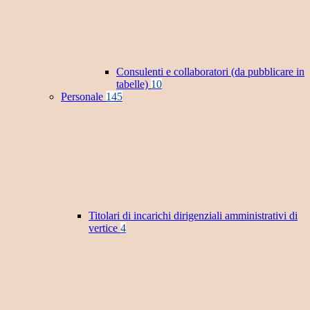
Consulenti e collaboratori (da pubblicare in
tabelle)
10
Personale
145
Titolari di incarichi dirigenziali amministrativi di
vertice
4