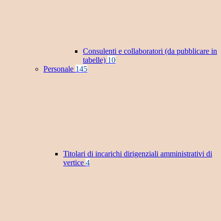
Consulenti e collaboratori (da pubblicare in
tabelle)
10
Personale
145
Titolari di incarichi dirigenziali amministrativi di
vertice
4