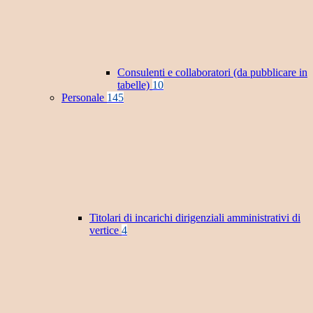
Consulenti e collaboratori (da pubblicare in
tabelle)
10
Personale
145
Titolari di incarichi dirigenziali amministrativi di
vertice
4