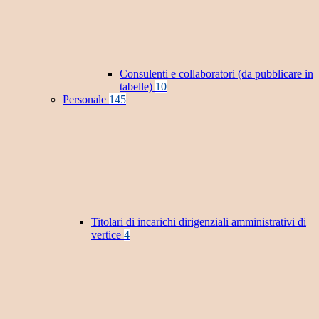
Consulenti e collaboratori (da pubblicare in
tabelle)
10
Personale
145
Titolari di incarichi dirigenziali amministrativi di
vertice
4