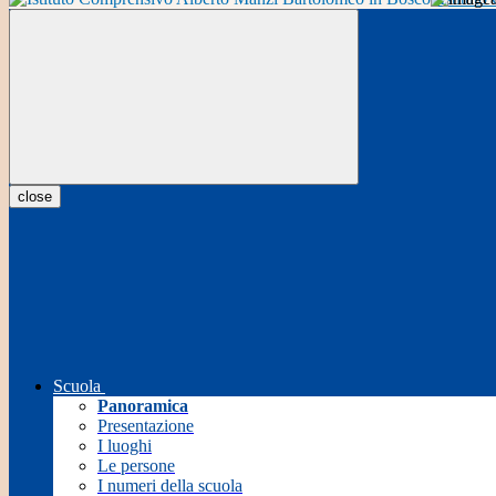
close
Scuola
Panoramica
Presentazione
I luoghi
Le persone
I numeri della scuola