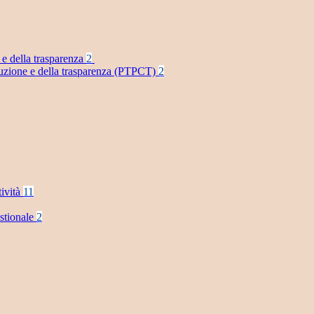
 e della trasparenza
2
rruzione e della trasparenza (PTPCT)
2
tività
11
stionale
2