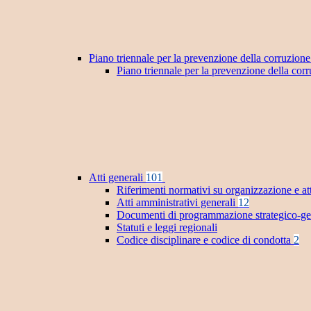
Piano triennale per la prevenzione della corruzione
Piano triennale per la prevenzione della co
Atti generali
101
Riferimenti normativi su organizzazione e at
Atti amministrativi generali
12
Documenti di programmazione strategico-ge
Statuti e leggi regionali
Codice disciplinare e codice di condotta
2