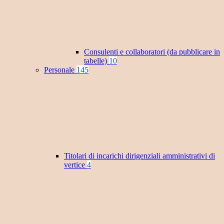
Consulenti e collaboratori (da pubblicare in
tabelle)
10
Personale
145
Titolari di incarichi dirigenziali amministrativi di
vertice
4