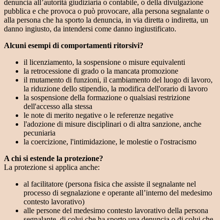
denuncia all’autorità giudiziaria o contabile, o della divulgazione
pubblica e che provoca o può provocare, alla persona segnalante o
alla persona che ha sporto la denuncia, in via diretta o indiretta, un
danno ingiusto, da intendersi come danno ingiustificato.
Alcuni esempi di comportamenti ritorsivi?
il licenziamento, la sospensione o misure equivalenti
la retrocessione di grado o la mancata promozione
il mutamento di funzioni, il cambiamento del luogo di lavoro,
la riduzione dello stipendio, la modifica dell'orario di lavoro
la sospensione della formazione o qualsiasi restrizione
dell'accesso alla stessa
le note di merito negative o le referenze negative
l'adozione di misure disciplinari o di altra sanzione, anche
pecuniaria
la coercizione, l'intimidazione, le molestie o l'ostracismo
A chi si estende la protezione?
La protezione si applica anche:
al facilitatore (persona fisica che assiste il segnalante nel
processo di segnalazione e operante all’interno del medesimo
contesto lavorativo)
alle persone del medesimo contesto lavorativo della persona
segnalante, di colui che ha sporto una denuncia o di colui che