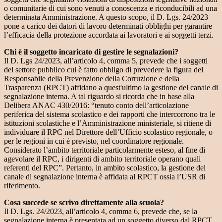
o comunitarie di cui sono venuti a conoscenza e riconducibili ad una
determinata Amministrazione. A questo scopo, il D. Lgs. 24/2023
pone a carico dei datori di lavoro determinati obblighi per garantire
l’efficacia della protezione accordata ai lavoratori e ai soggetti terzi.
Chi è il soggetto incaricato di gestire le segnalazioni?
Il D. Lgs 24/2023, all’articolo 4, comma 5, prevede che i soggetti
del settore pubblico cui è fatto obbligo di prevedere la figura del
Responsabile della Prevenzione della Corruzione e della
Trasparenza (RPCT) affidano a quest'ultimo la gestione del canale di
segnalazione interna. A tal riguardo si ricorda che in base alla
Delibera ANAC 430/2016: “tenuto conto dell’articolazione
periferica del sistema scolastico e dei rapporti che intercorrono tra le
istituzioni scolastiche e l’Amministrazione ministeriale, si ritiene di
individuare il RPC nel Direttore dell’Ufficio scolastico regionale, o
per le regioni in cui è previsto, nel coordinatore regionale.
Considerato l’ambito territoriale particolarmente esteso, al fine di
agevolare il RPC, i dirigenti di ambito territoriale operano quali
referenti del RPC”. Pertanto, in ambito scolastico, la gestione del
canale di segnalazione interna è affidata al RPCT ossia l’USR di
riferimento.
Cosa succede se scrivo direttamente alla scuola?
Il D. Lgs. 24/2023, all’articolo 4, comma 6, prevede che, se la
segnalazione interna è presentata ad un soggetto diverso dal RPCT