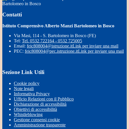
Bartolomeo in Bosco
Contatti
Istituto Comprensivo Alberto Manzi Bartolomeo in Bosco
Via Masi, 114 - S. Bartolomeo in Bosco (FE)
Tel:
Tel. 0532 722164 - 0532 725005
Email:
feic808004@istruzione.it
Link per inviare una mail
PEC:
feic808004@pec.istruzione.it
Link per inviare una mail
Sezione Link Utili
Cookie policy
Note legali
Informativa Privacy
Ufficio Relazioni con il Pubblico
Dichiarazione di accessibilità
Obiettivi di accessibilità
Whistleblowing
Gestione consensi cookie
Amministrazione trasparente