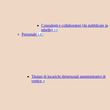
Consulenti e collaboratori (da pubblicare in
tabelle)
10
Personale
145
Titolari di incarichi dirigenziali amministrativi di
vertice
4