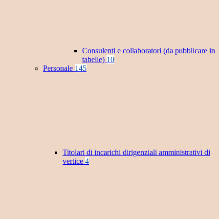
Consulenti e collaboratori (da pubblicare in
tabelle)
10
Personale
145
Titolari di incarichi dirigenziali amministrativi di
vertice
4