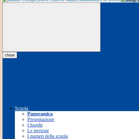
close
Scuola
Panoramica
Presentazione
I luoghi
Le persone
I numeri della scuola