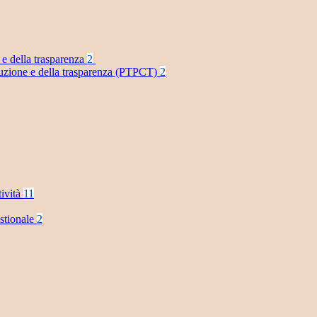
 e della trasparenza
2
rruzione e della trasparenza (PTPCT)
2
tività
11
stionale
2