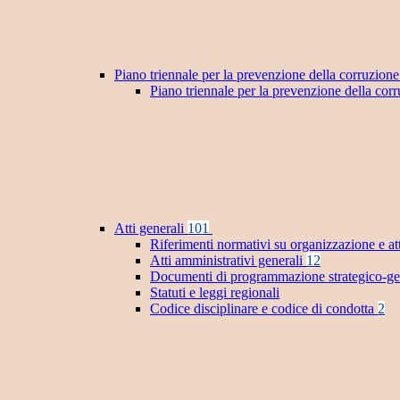
Piano triennale per la prevenzione della corruzione
Piano triennale per la prevenzione della co
Atti generali
101
Riferimenti normativi su organizzazione e at
Atti amministrativi generali
12
Documenti di programmazione strategico-ge
Statuti e leggi regionali
Codice disciplinare e codice di condotta
2