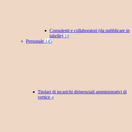
Consulenti e collaboratori (da pubblicare in
tabelle)
10
Personale
145
Titolari di incarichi dirigenziali amministrativi di
vertice
4