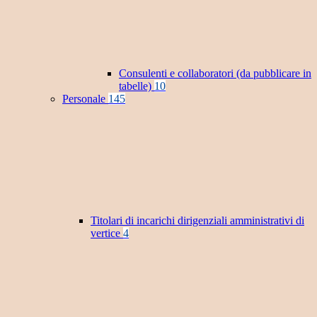
Consulenti e collaboratori (da pubblicare in
tabelle)
10
Personale
145
Titolari di incarichi dirigenziali amministrativi di
vertice
4