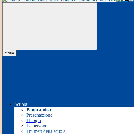
close
Scuola
Panoramica
Presentazione
I luoghi
Le persone
I numeri della scuola