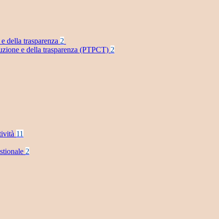
 e della trasparenza
2
rruzione e della trasparenza (PTPCT)
2
tività
11
stionale
2