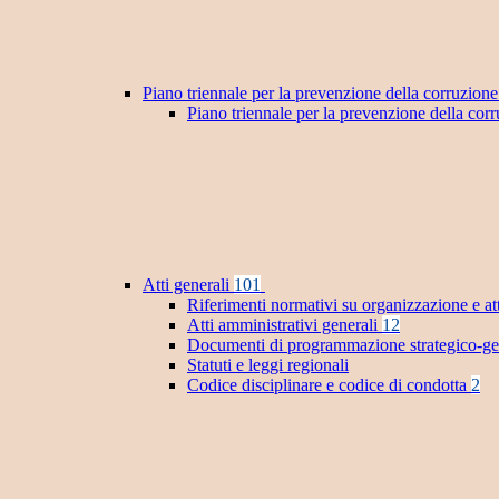
Piano triennale per la prevenzione della corruzione
Piano triennale per la prevenzione della co
Atti generali
101
Riferimenti normativi su organizzazione e at
Atti amministrativi generali
12
Documenti di programmazione strategico-ge
Statuti e leggi regionali
Codice disciplinare e codice di condotta
2