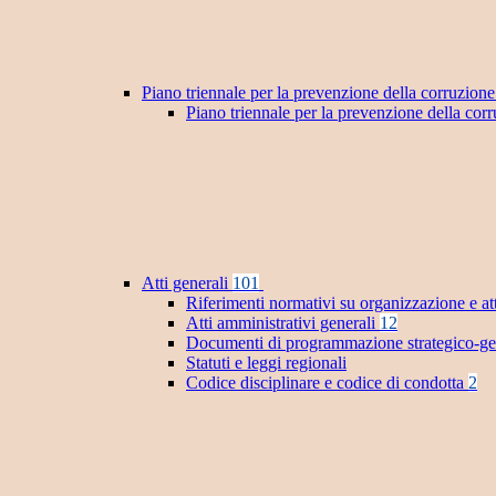
Piano triennale per la prevenzione della corruzione
Piano triennale per la prevenzione della co
Atti generali
101
Riferimenti normativi su organizzazione e at
Atti amministrativi generali
12
Documenti di programmazione strategico-ge
Statuti e leggi regionali
Codice disciplinare e codice di condotta
2