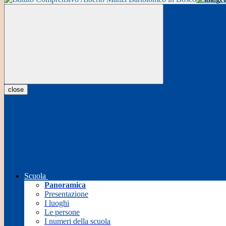
close
Scuola
Panoramica
Presentazione
I luoghi
Le persone
I numeri della scuola