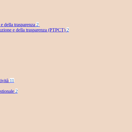
 e della trasparenza
2
rruzione e della trasparenza (PTPCT)
2
tività
11
stionale
2