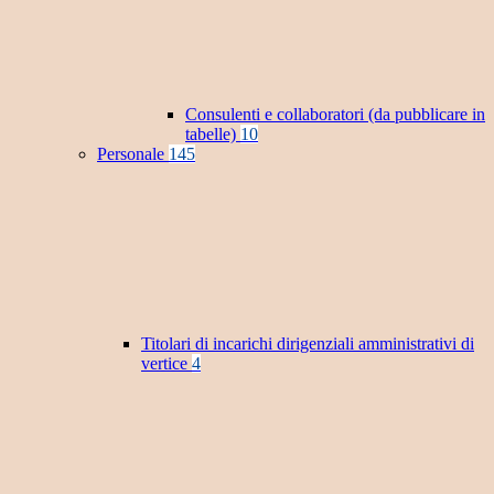
Consulenti e collaboratori (da pubblicare in
tabelle)
10
Personale
145
Titolari di incarichi dirigenziali amministrativi di
vertice
4