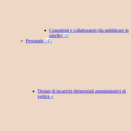
Consulenti e collaboratori (da pubblicare in
tabelle)
10
Personale
145
Titolari di incarichi dirigenziali amministrativi di
vertice
4