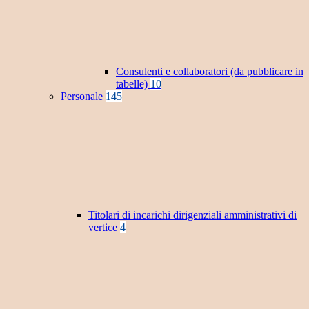
Consulenti e collaboratori (da pubblicare in
tabelle)
10
Personale
145
Titolari di incarichi dirigenziali amministrativi di
vertice
4