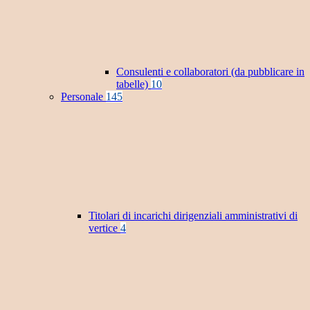
Consulenti e collaboratori (da pubblicare in
tabelle)
10
Personale
145
Titolari di incarichi dirigenziali amministrativi di
vertice
4