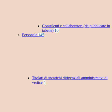
Consulenti e collaboratori (da pubblicare in
tabelle)
10
Personale
145
Titolari di incarichi dirigenziali amministrativi di
vertice
4