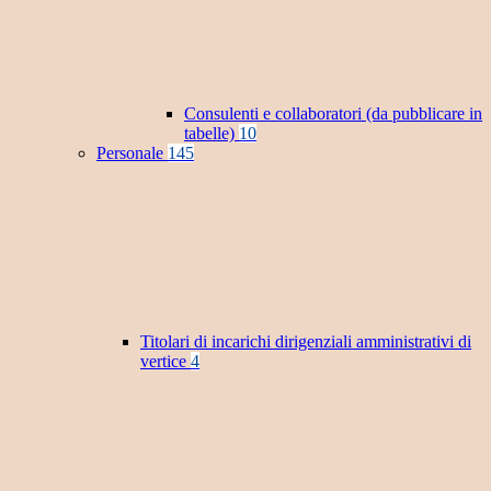
Consulenti e collaboratori (da pubblicare in
tabelle)
10
Personale
145
Titolari di incarichi dirigenziali amministrativi di
vertice
4