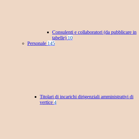
Consulenti e collaboratori (da pubblicare in
tabelle)
10
Personale
145
Titolari di incarichi dirigenziali amministrativi di
vertice
4