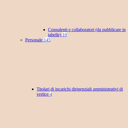
Consulenti e collaboratori (da pubblicare in
tabelle)
10
Personale
145
Titolari di incarichi dirigenziali amministrativi di
vertice
4