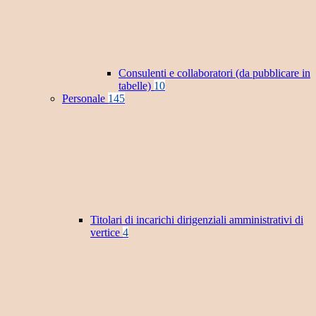
Consulenti e collaboratori (da pubblicare in
tabelle)
10
Personale
145
Titolari di incarichi dirigenziali amministrativi di
vertice
4