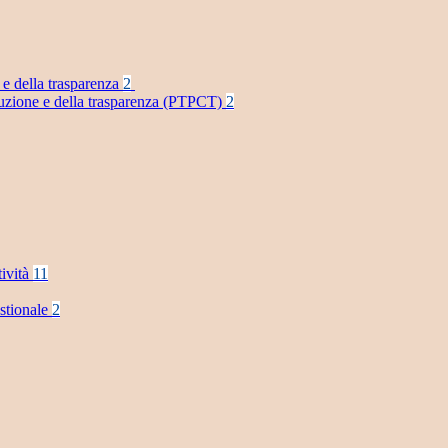
 e della trasparenza
2
rruzione e della trasparenza (PTPCT)
2
tività
11
stionale
2