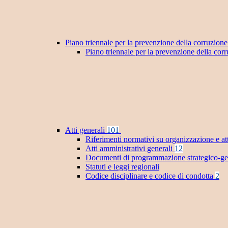
Piano triennale per la prevenzione della corruzione
Piano triennale per la prevenzione della co
Atti generali
101
Riferimenti normativi su organizzazione e at
Atti amministrativi generali
12
Documenti di programmazione strategico-ge
Statuti e leggi regionali
Codice disciplinare e codice di condotta
2