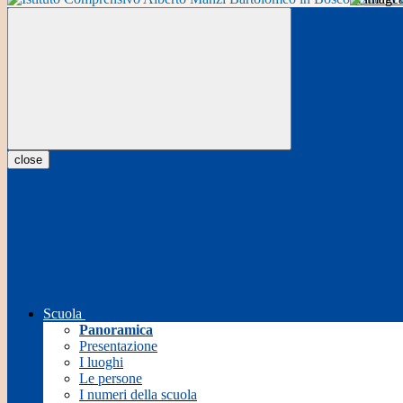
close
Scuola
Panoramica
Presentazione
I luoghi
Le persone
I numeri della scuola