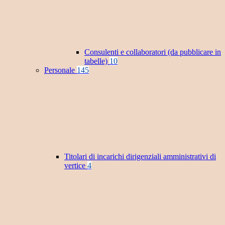
Consulenti e collaboratori (da pubblicare in
tabelle)
10
Personale
145
Titolari di incarichi dirigenziali amministrativi di
vertice
4