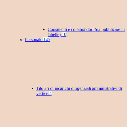
Consulenti e collaboratori (da pubblicare in
tabelle)
10
Personale
145
Titolari di incarichi dirigenziali amministrativi di
vertice
4