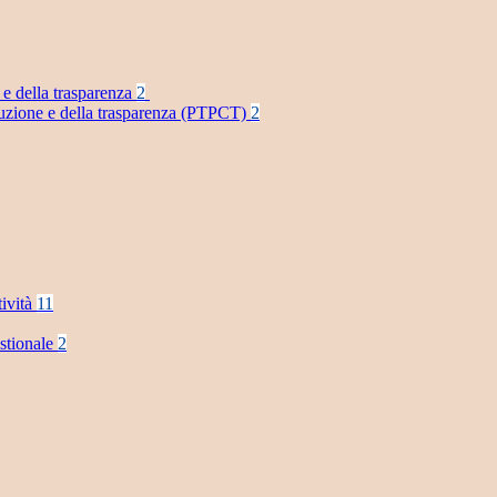
 e della trasparenza
2
rruzione e della trasparenza (PTPCT)
2
tività
11
stionale
2