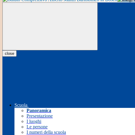
close
Scuola
Panoramica
Presentazione
I luoghi
Le persone
I numeri della scuola