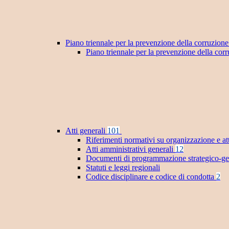
Piano triennale per la prevenzione della corruzione
Piano triennale per la prevenzione della co
Atti generali
101
Riferimenti normativi su organizzazione e at
Atti amministrativi generali
12
Documenti di programmazione strategico-ge
Statuti e leggi regionali
Codice disciplinare e codice di condotta
2