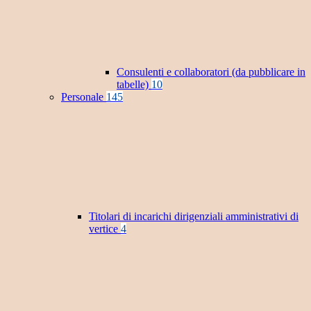
Consulenti e collaboratori (da pubblicare in
tabelle)
10
Personale
145
Titolari di incarichi dirigenziali amministrativi di
vertice
4