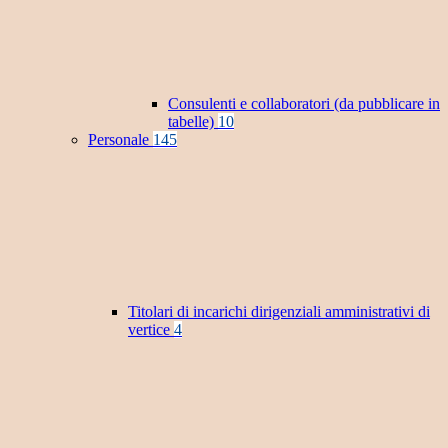
Consulenti e collaboratori (da pubblicare in
tabelle)
10
Personale
145
Titolari di incarichi dirigenziali amministrativi di
vertice
4