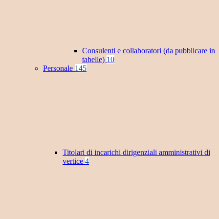
Consulenti e collaboratori (da pubblicare in
tabelle)
10
Personale
145
Titolari di incarichi dirigenziali amministrativi di
vertice
4