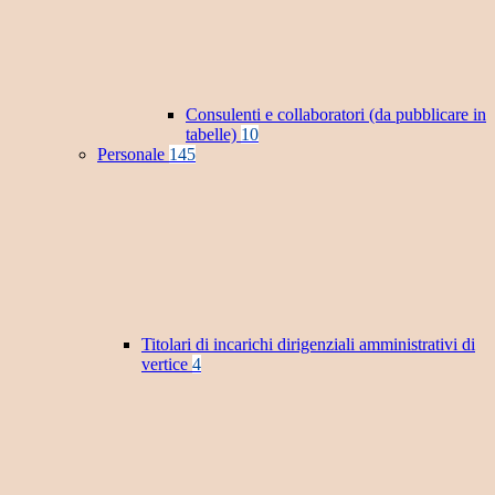
Consulenti e collaboratori (da pubblicare in
tabelle)
10
Personale
145
Titolari di incarichi dirigenziali amministrativi di
vertice
4