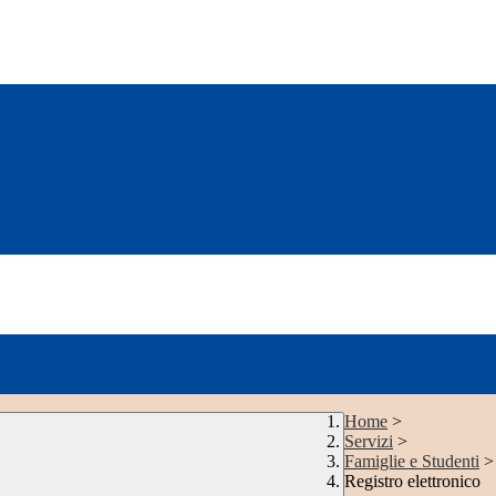
Home
>
Servizi
>
Famiglie e Studenti
>
Registro elettronico