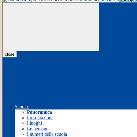
close
Scuola
Panoramica
Presentazione
I luoghi
Le persone
I numeri della scuola