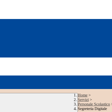
Home
>
Servizi
>
Personale Scolastico
Segreteria Digitale