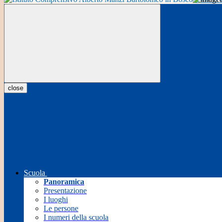
close
Scuola
Panoramica
Presentazione
I luoghi
Le persone
I numeri della scuola