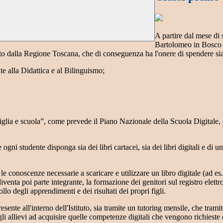
A partire dal mese di 
Bartolomeo in Bosco (F
o dalla Regione Toscana, che di conseguenza ha l'onere di spendere sia il
te alla Didattica e al Bilinguismo;
lia e scuola”, come prevede il Piano Nazionale della Scuola Digitale, ch
e ogni studente disponga sia dei libri cartacei, sia dei libri digitali e di
le conoscenze necessarie a scaricare e utilizzare un libro digitale (ad es.
diventa poi parte integrante, la formazione dei genitori sul registro elet
lo degli apprendimenti e dei risultati dei propri figli.
resente all'interno dell'Istituto, sia tramite un tutoring mensile, che tr
 gli allievi ad acquisire quelle competenze digitali che vengono richiest