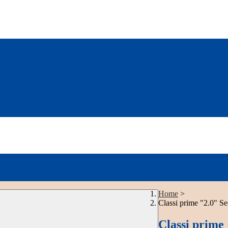
Home
>
Classi prime "2.0" S
Classi prime