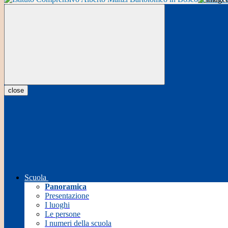
close
Scuola
Panoramica
Presentazione
I luoghi
Le persone
I numeri della scuola