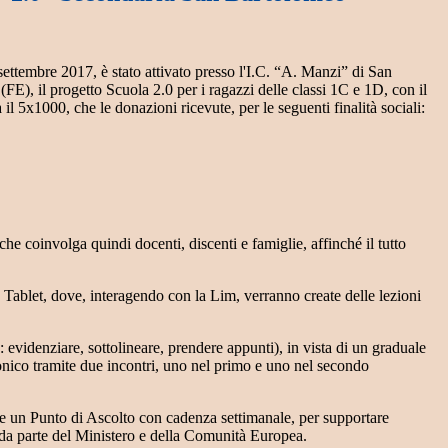
settembre 2017, è stato attivato presso l'I.C. “A. Manzi” di San
E), il progetto Scuola 2.0 per i ragazzi delle classi 1C e 1D, con il
 5x1000, che le donazioni ricevute, per le seguenti finalità sociali:
e coinvolga quindi docenti, discenti e famiglie, affinché il tutto
 un Tablet, dove, interagendo con la Lim, verranno create delle lezioni
: evidenziare, sottolineare, prendere appunti), in vista di un graduale
tronico tramite due incontri, uno nel primo e uno nel secondo
amite un Punto di Ascolto con cadenza settimanale, per supportare
e da parte del Ministero e della Comunità Europea.