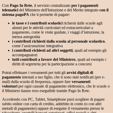
Con
Pago In Rete
, il servizio centralizzato
per i pagamenti
telematici
del Ministero dell'Istruzione e del Merito integrato
con il
sistema pagoPA
che ti permette di pagare:
le tasse e i contributi scolastici
richiesti dalle scuole agli
alunni per le attività curriculari ed extracurriculari a
pagamento, come le visite guidate, i viaggi d’istruzione, la
mensa autogestita
i contributi richiesti dalla scuola al personale scolastico
,
come l’assicurazione integrativa
i contributi richiesti ad altri soggetti
, quali ad esempio gli
accompagnatori
tutti contributi a favore del Ministero
, quali ad esempio i
diritti di segreteria per la partecipazione a concorsi
Potrai effettuare i versamenti per tutti gli
avvisi digitali di
pagamento
intestati a tuo figlio, che ti sono stati notificati (per e-
mail) dalla scuola di frequenza, oppure fare
versamenti
volontari
per ogni causale di pagamento elettronico, che le scuole o
il Ministero hanno reso eseguibile tramite Pago In Rete.
Accedendo con PC, Tablet, Smartphone puoi scegliere di pagare
subito online con carta di credito, addebito in conto (o con altri
metodi di pagamento) oppure di eseguire il versamento presso le
tabaccherie, sportelli bancari autorizzati, uffici postali o altri