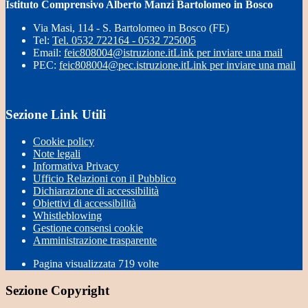
Istituto Comprensivo Alberto Manzi Bartolomeo in Bosco
Via Masi, 114 - S. Bartolomeo in Bosco (FE)
Tel:
Tel. 0532 722164 - 0532 725005
Email:
feic808004@istruzione.it
Link per inviare una mail
PEC:
feic808004@pec.istruzione.it
Link per inviare una mail
Sezione Link Utili
Cookie policy
Note legali
Informativa Privacy
Ufficio Relazioni con il Pubblico
Dichiarazione di accessibilità
Obiettivi di accessibilità
Whistleblowing
Gestione consensi cookie
Amministrazione trasparente
Pagina visualizzata
719
volte
Sezione Copyright