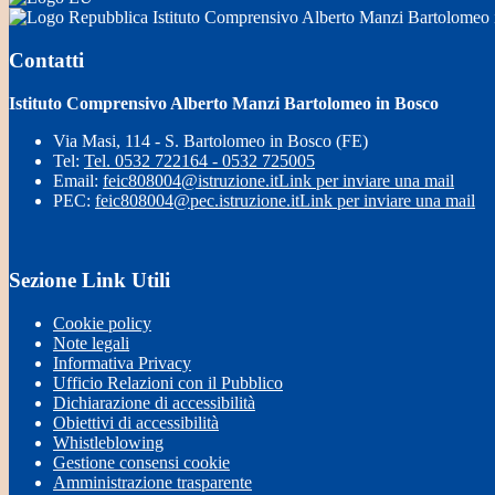
Istituto Comprensivo Alberto Manzi Bartolomeo
Contatti
Istituto Comprensivo Alberto Manzi Bartolomeo in Bosco
Via Masi, 114 - S. Bartolomeo in Bosco (FE)
Tel:
Tel. 0532 722164 - 0532 725005
Email:
feic808004@istruzione.it
Link per inviare una mail
PEC:
feic808004@pec.istruzione.it
Link per inviare una mail
Sezione Link Utili
Cookie policy
Note legali
Informativa Privacy
Ufficio Relazioni con il Pubblico
Dichiarazione di accessibilità
Obiettivi di accessibilità
Whistleblowing
Gestione consensi cookie
Amministrazione trasparente