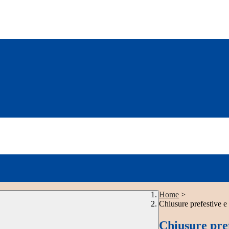
Home
>
Chiusure prefestive e
Chiusure pref