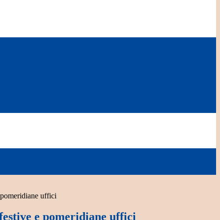
 pomeridiane uffici
estive e pomeridiane uffici