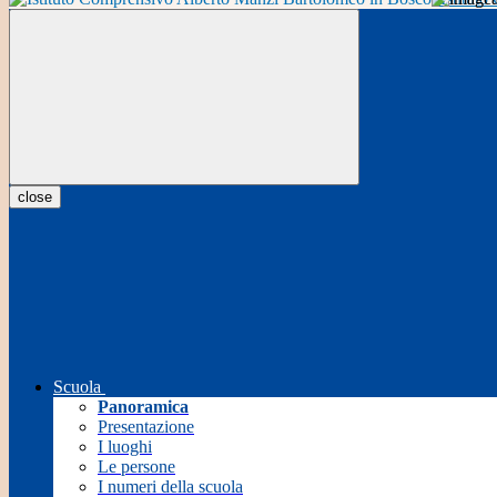
close
Scuola
Panoramica
Presentazione
I luoghi
Le persone
I numeri della scuola