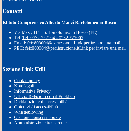
Contatti
Istituto Comprensivo Alberto Manzi Bartolomeo in Bosco
Via Masi, 114 - S. Bartolomeo in Bosco (FE)
Tel:
Tel. 0532 722164 - 0532 725005
Email:
feic808004@istruzione.it
Link per inviare una mail
PEC:
feic808004@pec.istruzione.it
Link per inviare una mail
Sezione Link Utili
Cookie policy
Note legali
Informativa Privacy
Ufficio Relazioni con il Pubblico
Dichiarazione di accessibilità
Obiettivi di accessibilità
Whistleblowing
Gestione consensi cookie
Amministrazione trasparente