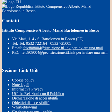
Istituto Comprensivo Alberto Manzi
Bartolomeo in Bosco
Contatti
Istituto Comprensivo Alberto Manzi Bartolomeo in Bosco
Via Masi, 114 - S. Bartolomeo in Bosco (FE)
Tel:
Tel. 0532 722164 - 0532 725005
Email:
feic808004@istruzione.it
Link per inviare una mail
PEC:
feic808004@pec.istruzione.it
Link per inviare una mail
Sezione Link Utili
Cookie policy
Note legali
Informativa Privacy
Ufficio Relazioni con il Pubblico
Dichiarazione di accessibilità
Obiettivi di accessibilità
Whistleblowing
Gestione consensi cookie