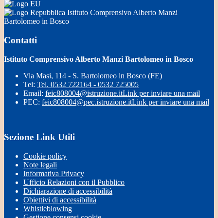
Istituto Comprensivo Alberto Manzi
Bartolomeo in Bosco
Contatti
Istituto Comprensivo Alberto Manzi Bartolomeo in Bosco
Via Masi, 114 - S. Bartolomeo in Bosco (FE)
Tel:
Tel. 0532 722164 - 0532 725005
Email:
feic808004@istruzione.it
Link per inviare una mail
PEC:
feic808004@pec.istruzione.it
Link per inviare una mail
Sezione Link Utili
Cookie policy
Note legali
Informativa Privacy
Ufficio Relazioni con il Pubblico
Dichiarazione di accessibilità
Obiettivi di accessibilità
Whistleblowing
Gestione consensi cookie