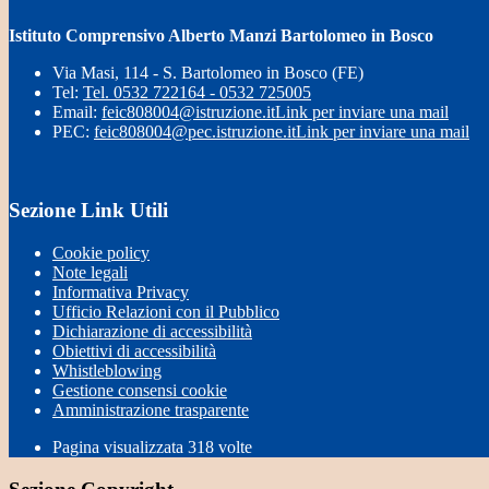
Istituto Comprensivo Alberto Manzi Bartolomeo in Bosco
Via Masi, 114 - S. Bartolomeo in Bosco (FE)
Tel:
Tel. 0532 722164 - 0532 725005
Email:
feic808004@istruzione.it
Link per inviare una mail
PEC:
feic808004@pec.istruzione.it
Link per inviare una mail
Sezione Link Utili
Cookie policy
Note legali
Informativa Privacy
Ufficio Relazioni con il Pubblico
Dichiarazione di accessibilità
Obiettivi di accessibilità
Whistleblowing
Gestione consensi cookie
Amministrazione trasparente
Pagina visualizzata
318
volte