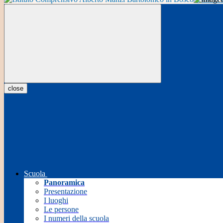
close
Scuola
Panoramica
Presentazione
I luoghi
Le persone
I numeri della scuola