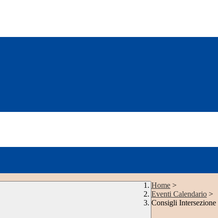
Home
>
Eventi Calendario
>
Consigli Intersezione