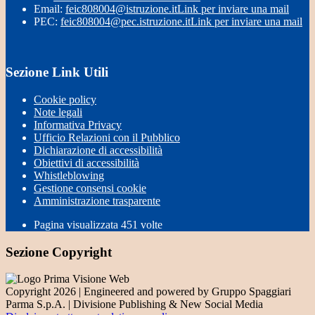
Email:
feic808004@istruzione.it
Link per inviare una mail
PEC:
feic808004@pec.istruzione.it
Link per inviare una mail
Sezione Link Utili
Cookie policy
Note legali
Informativa Privacy
Ufficio Relazioni con il Pubblico
Dichiarazione di accessibilità
Obiettivi di accessibilità
Whistleblowing
Gestione consensi cookie
Amministrazione trasparente
Pagina visualizzata
451
volte
Sezione Copyright
Copyright 2026 | Engineered and powered by Gruppo Spaggiari
Parma S.p.A. | Divisione Publishing & New Social Media