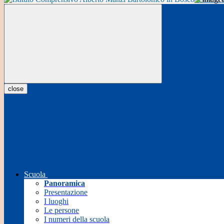
close
Scuola
Panoramica
Presentazione
I luoghi
Le persone
I numeri della scuola